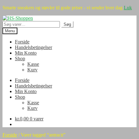
Smarte sneakers og støvler til gode priser - vi sender hver dag
Luk
Spring
Spring
til
til
Søg
Søg
navigation
indhold
efter:
Menu
Forside
Handelsbetingelser
Min Konto
Shop
Kasse
Kurv
Forside
Handelsbetingelser
Min Konto
Shop
Kasse
Kurv
kr.
0,00
0 varer
Forside
/
Varer tagged “antracit”