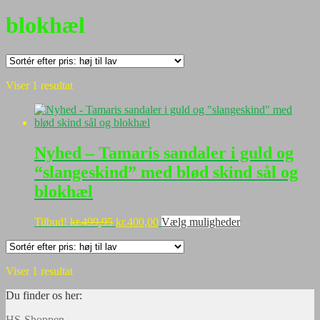
blokhæl
Viser 1 resultat
Nyhed – Tamaris sandaler i guld og
“slangeskind” med blød skind sål og
blokhæl
Den
Den
Dette
Tilbud!
kr.
499,95
kr.
400,00
Vælg muligheder
oprindelige
aktuelle
vare
pris
pris
har
var:
er:
flere
Viser 1 resultat
kr.499,95.
kr.400,00.
varianter.
Mulighederne
Du finder os her:
kan
vælges
HS-Shoppen