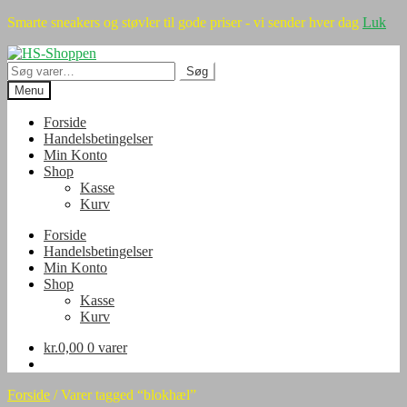
Smarte sneakers og støvler til gode priser - vi sender hver dag
Luk
Spring
Spring
til
til
Søg
Søg
navigation
indhold
efter:
Menu
Forside
Handelsbetingelser
Min Konto
Shop
Kasse
Kurv
Forside
Handelsbetingelser
Min Konto
Shop
Kasse
Kurv
kr.
0,00
0 varer
Forside
/
Varer tagged “blokhæl”