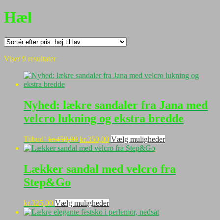
Hæl
Sorteret
Viser 9 resultater
efter
pris:
høj
til
lav
Nyhed: lækre sandaler fra Jana med
velcro lukning og ekstra bredde
Den
Den
Dette
Tilbud!
kr.
450,00
kr.
350,00
Vælg muligheder
oprindelige
aktuelle
vare
pris
pris
har
var:
er:
flere
Lækker sandal med velcro fra
kr.450,00.
kr.350,00.
varianter.
Step&Go
Mulighederne
kan
vælges
Dette
kr.
325,00
Vælg muligheder
på
vare
varesiden