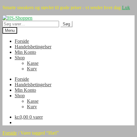
Smarte sneakers og støvler til gode priser - vi sender hver dag
Luk
Spring
Spring
til
til
Søg
Søg
navigation
indhold
efter:
Menu
Forside
Handelsbetingelser
Min Konto
Shop
Kasse
Kurv
Forside
Handelsbetingelser
Min Konto
Shop
Kasse
Kurv
kr.
0,00
0 varer
Forside
/
Varer tagged “Hæl”