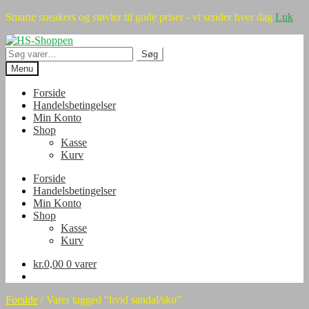
Smarte sneakers og støvler til gode priser - vi sender hver dag
Luk
Spring
Spring
til
til
Søg
Søg
navigation
indhold
efter:
Menu
Forside
Handelsbetingelser
Min Konto
Shop
Kasse
Kurv
Forside
Handelsbetingelser
Min Konto
Shop
Kasse
Kurv
kr.
0,00
0 varer
Forside
/
Varer tagged “hvid sandal/sko”