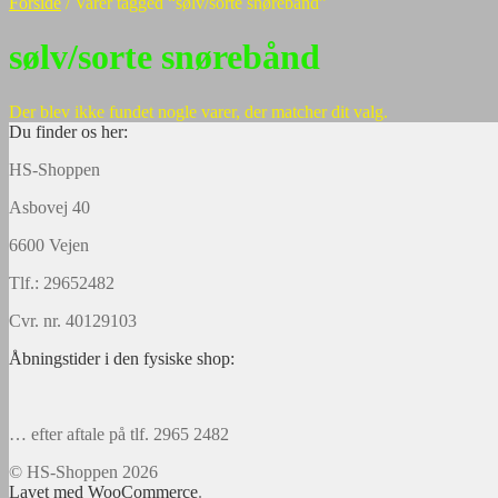
Forside
/
Varer tagged “sølv/sorte snørebånd”
sølv/sorte snørebånd
Der blev ikke fundet nogle varer, der matcher dit valg.
Du finder os her:
HS-Shoppen
Asbovej 40
6600 Vejen
Tlf.: 29652482
Cvr. nr. 40129103
Åbningstider i den fysiske shop:
… efter aftale på tlf. 2965 2482
© HS-Shoppen 2026
Lavet med WooCommerce
.