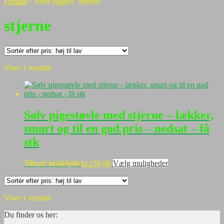
Forside
/
Varer tagged “stjerne”
stjerne
Viser 1 resultat
Sølv pigestøvle med stjerne – lækker,
smart og til en god pris – nedsat – få
stk
Den
Den
Dette
Tilbud!
kr.
325,00
kr.
150,00
Vælg muligheder
oprindelige
aktuelle
vare
pris
pris
har
var:
er:
flere
Viser 1 resultat
kr.325,00.
kr.150,00.
varianter.
Mulighederne
Du finder os her:
kan