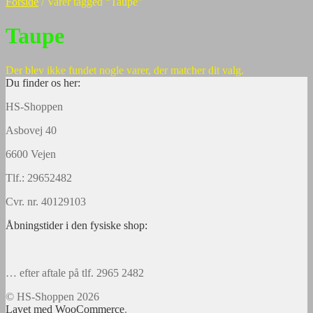
Forside
/
Varer tagged “Taupe”
Taupe
Der blev ikke fundet nogle varer, der matcher dit valg.
Du finder os her:
HS-Shoppen
Asbovej 40
6600 Vejen
Tlf.: 29652482
Cvr. nr. 40129103
Åbningstider i den fysiske shop:
… efter aftale på tlf. 2965 2482
© HS-Shoppen 2026
Lavet med WooCommerce
.