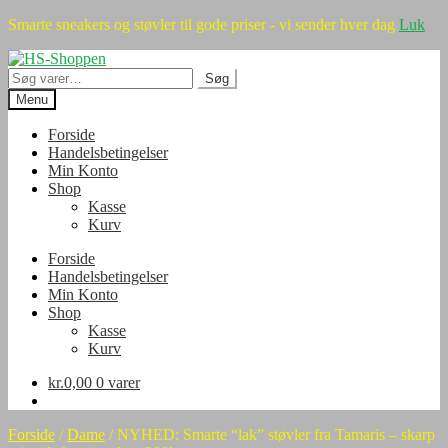
Smarte sneakers og støvler til gode priser - vi sender hver dag
Luk
Spring
Spring
til
til
Søg
Søg
navigation
indhold
efter:
Menu
Forside
Handelsbetingelser
Min Konto
Shop
Kasse
Kurv
Forside
Handelsbetingelser
Min Konto
Shop
Kasse
Kurv
kr.
0,00
0 varer
Forside
/
Dame
/
NYHED: Smarte “lak” støvler fra Tamaris – skarp