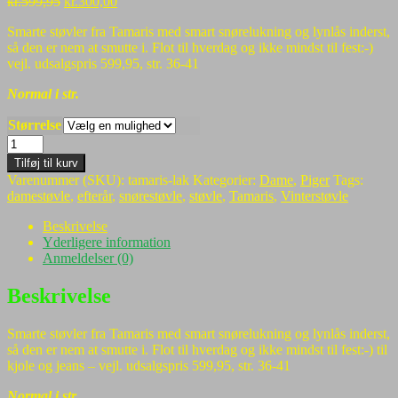
Den
Den
kr.
599,95
kr.
300,00
oprindelige
aktuelle
Smarte støvler fra Tamaris med smart snørelukning og lynlås inderst,
pris
pris
så den er nem at smutte i. Flot til hverdag og ikke mindst til fest:-)
var:
er:
vejl. udsalgspris 599,95, str. 36-41
kr.599,95.
kr.300,00.
Normal i str.
Størrelse
NYHED:
Smarte
Tilføj til kurv
"lak"
Varenummer (SKU):
tamaris-lak
Kategorier:
Dame
,
Piger
Tags:
støvler
damestøvle
,
efterår
,
snørestøvle
,
støvle
,
Tamaris
,
Vinterstøvle
fra
Tamaris
Beskrivelse
-
Yderligere information
skarp
Anmeldelser (0)
pris
-
Beskrivelse
halv
pris
Smarte støvler fra Tamaris med smart snørelukning og lynlås inderst,
-
så den er nem at smutte i. Flot til hverdag og ikke mindst til fest:-) til
kun
kjole og jeans – vejl. udsalgspris 599,95, str. 36-41
300kr.
antal
Normal i str.