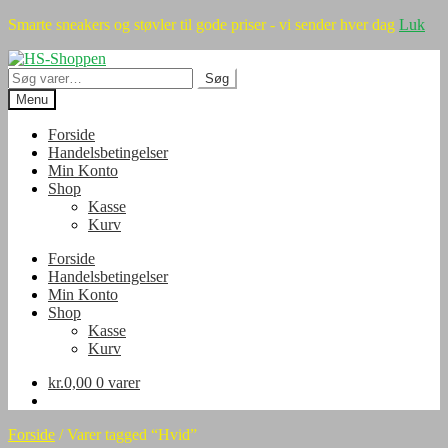
Smarte sneakers og støvler til gode priser - vi sender hver dag
Luk
Spring
Spring
til
til
Søg
Søg
navigation
indhold
efter:
Menu
Forside
Handelsbetingelser
Min Konto
Shop
Kasse
Kurv
Forside
Handelsbetingelser
Min Konto
Shop
Kasse
Kurv
kr.
0,00
0 varer
Forside
/
Varer tagged “Hvid”