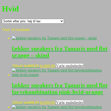
Hvid
Sorteret
Viser 10 resultater
efter
pris:
høj
til
lækker sneakers fra Tamaris med flot
lav
orange – skind
Den
Den
Dette
Tilbud!
kr.
899,95
kr.
600,00
Vælg muligheder
oprindelige
aktuelle
vare
pris
pris
har
var:
er:
flere
kr.899,95.
kr.600,00.
varianter.
lækker sneakers fra Tamaris med flot
Mulighederne
farvekombination pink-hvid-orange
kan
vælges
på
Den
Den
Dette
Tilbud!
kr.
899,95
kr.
600,00
Vælg muligheder
varesiden
oprindelige
aktuelle
vare