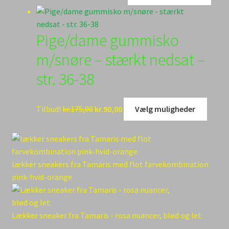
oprindelige
aktuelle
vare
på
pris
pris
har
vare
var:
er:
flere
Pige/dame gummisko
kr.399,95.
kr.360,00.
varia
Muli
m/snøre – stærkt nedsat –
kan
str. 36-38
vælg
på
vare
Den
Den
Dette
Tilbud!
kr.
175,00
kr.
90,00
Vælg muligheder
oprindelige
aktuelle
vare
pris
pris
har
var:
er:
flere
kr.175,00.
kr.90,00.
varian
lækker sneakers fra Tamaris med flot farvekombination
Mulig
pink-hvid-orange
kan
vælge
på
Lækker sneaker fra Tamaris - rosa nuancer, blød og let
varesi