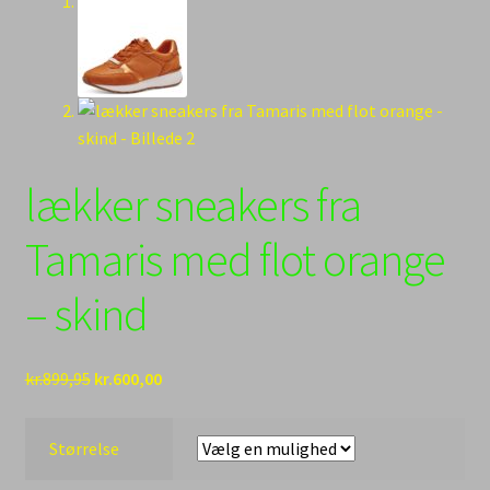
Kasse
Kurv
lækker sneakers fra
Tamaris med flot orange
– skind
Den
Den
kr.
899,95
kr.
600,00
oprindelige
aktuelle
pris
pris
Størrelse
var:
er:
kr.899,95.
kr.600,00.