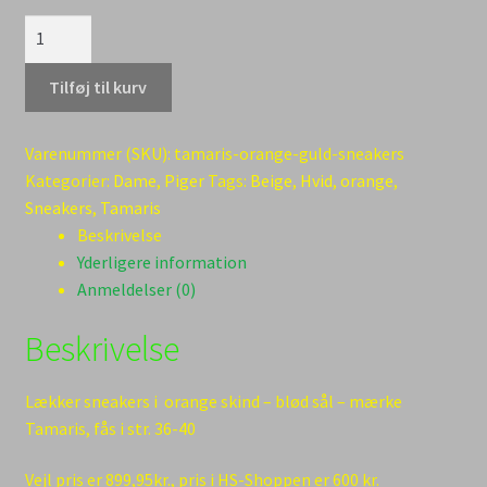
lækker
sneakers
fra
Tilføj til kurv
Tamaris
med
Varenummer (SKU):
tamaris-orange-guld-sneakers
flot
Kategorier:
Dame
,
Piger
Tags:
Beige
,
Hvid
,
orange
,
orange
Sneakers
,
Tamaris
-
Beskrivelse
skind
Yderligere information
antal
Anmeldelser (0)
Beskrivelse
Lækker sneakers i orange skind – blød sål – mærke
Tamaris, fås i str. 36-40
Vejl pris er 899,95kr., pris i HS-Shoppen er 600 kr.