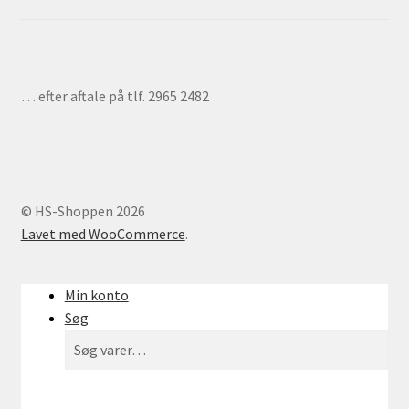
… efter aftale på tlf. 2965 2482
© HS-Shoppen 2026
Lavet med WooCommerce
.
Min konto
Søg
Søg
Søg
efter: