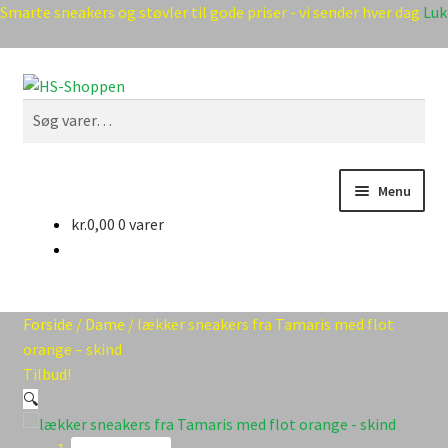
Smarte sneakers og støvler til gode priser - vi sender hver dag
Luk
Spring
Spring
Søg
til
til
Søg
navigation
indhold
efter:
Menu
kr.
0,00
0 varer
Forside
Handelsbetingelser
Forside
/
Dame
/
lækker sneakers fra Tamaris med flot
Min Konto
orange – skind
Tilbud!
Shop
🔍