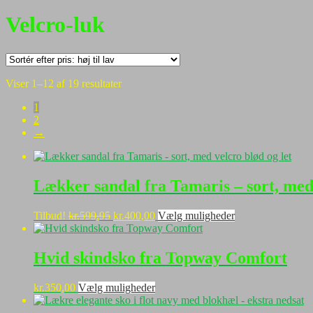
Velcro-luk
Sorteret
Viser 1–12 af 19 resultater
efter
1
pris:
2
høj
→
til
lav
Lækker sandal fra Tamaris – sort, med 
Den
Den
Dette
Tilbud!
kr.
599,95
kr.
400,00
Vælg muligheder
oprindelige
aktuelle
vare
pris
pris
har
var:
er:
flere
Hvid skindsko fra Topway Comfort
kr.599,95.
kr.400,00.
varianter.
Mulighederne
Dette
kr.
350,00
Vælg muligheder
kan
vare
vælges
har