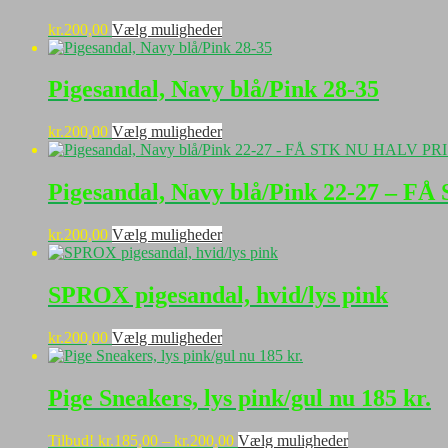
Mulighederne
Dette
kr.
200,00
Vælg muligheder
kan
vare
vælges
har
på
flere
Pigesandal, Navy blå/Pink 28-35
varesiden
varianter.
Mulighederne
Dette
kr.
200,00
Vælg muligheder
kan
vare
vælges
har
på
flere
Pigesandal, Navy blå/Pink 22-27 – 
varesiden
varianter.
Mulighederne
Dette
kr.
200,00
Vælg muligheder
kan
vare
vælges
har
på
flere
SPROX pigesandal, hvid/lys pink
varesiden
varianter.
Mulighederne
Dette
kr.
200,00
Vælg muligheder
kan
vare
vælges
har
på
flere
Pige Sneakers, lys pink/gul nu 185 kr.
varesiden
varianter.
Mulighederne
Prisinterval:
Dette
Tilbud!
kr.
185,00
–
kr.
200,00
Vælg muligheder
kan