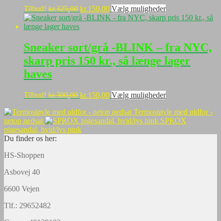
varesiden
Den
Den
Dette
Tilbud!
kr.
325,00
kr.
150,00
Vælg muligheder
oprindelige
aktuelle
vare
pris
pris
har
var:
er:
flere
kr.325,00.
kr.150,00.
varianter.
Sneaker sort/grå -BLINK – fra NYC,
Mulighederne
skarp pris 150 kr., så længe lager
kan
vælges
haves
på
varesiden
Den
Den
Dette
Tilbud!
kr.
300,00
kr.
150,00
Vælg muligheder
oprindelige
aktuelle
vare
Termostøvle med uldfor -
pris
pris
har
netop nedsat
SPROX
var:
er:
flere
pigesandal, hvid/lys pink
kr.300,00.
kr.150,00.
varianter.
Du finder os her:
Mulighederne
kan
HS-Shoppen
vælges
på
Asbovej 40
varesiden
6600 Vejen
Tlf.: 29652482