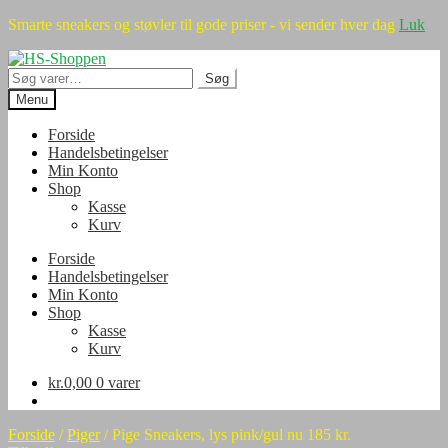
Smarte sneakers og støvler til gode priser - vi sender hver dag
Luk
Spring
Spring
til
til
Søg
Søg
navigation
indhold
efter:
Menu
Forside
Handelsbetingelser
Min Konto
Shop
Kasse
Kurv
Forside
Handelsbetingelser
Min Konto
Shop
Kasse
Kurv
kr.
0,00
0 varer
Forside
/
Piger
/
Pige Sneakers, lys pink/gul nu 185 kr.