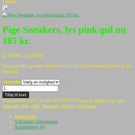
Tilbud!
🔍
Pige Sneakers, lys pink/gul nu
185 kr.
Prisinterval:
kr.
185,00
–
kr.
200,00
kr.185,00
En supersød og smart Sneakers sko i en flot farvekombination af lys
til
pink/gul.
kr.200,00
Størrelse
Pige
Sneakers,
Tilføj til kurv
lys
Varenummer (SKU):
CB 526872-F97
Kategori:
Piger
Tags:
Lys
pink/gul
pink/gul
,
pige
,
pink
,
Sneakers
,
Velcro
,
Velcro-luk
nu
185
Beskrivelse
kr.
Yderligere information
antal
Anmeldelser (0)