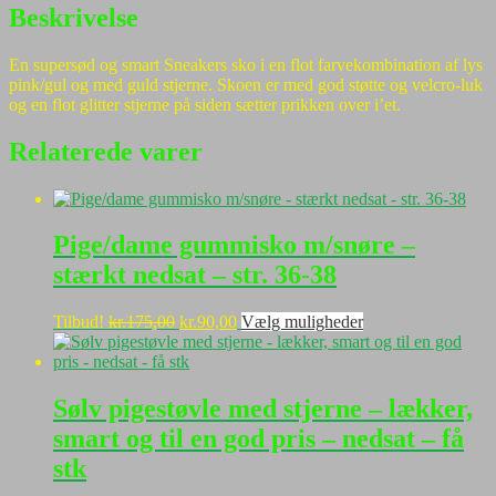
Beskrivelse
En supersød og smart Sneakers sko i en flot farvekombination af lys
pink/gul og med guld stjerne. Skoen er med god støtte og velcro-luk
og en flot glitter stjerne på siden sætter prikken over i’et.
Relaterede varer
Pige/dame gummisko m/snøre –
stærkt nedsat – str. 36-38
Den
Den
Dette
Tilbud!
kr.
175,00
kr.
90,00
Vælg muligheder
oprindelige
aktuelle
vare
pris
pris
har
var:
er:
flere
kr.175,00.
kr.90,00.
varianter.
Sølv pigestøvle med stjerne – lækker,
Mulighederne
smart og til en god pris – nedsat – få
kan
vælges
stk
på