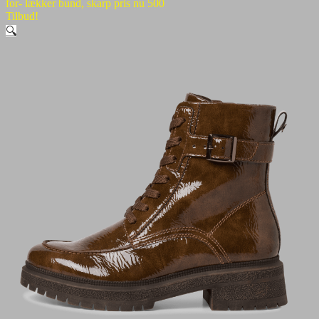
for- lækker bund, skarp pris nu 500
Tilbud!
🔍