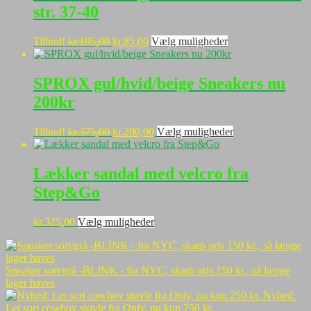
str. 37-40
Den
Den
Dette
Tilbud!
kr.
195,00
kr.
85,00
Vælg muligheder
oprindelige
aktuelle
vare
pris
pris
har
var:
er:
flere
SPROX gul/hvid/beige Sneakers nu
kr.195,00.
kr.85,00.
varianter.
200kr
Mulighederne
kan
vælges
Den
Den
Dette
Tilbud!
kr.
375,00
kr.
200,00
Vælg muligheder
på
oprindelige
aktuelle
vare
varesiden
pris
pris
har
var:
er:
flere
Lækker sandal med velcro fra
kr.375,00.
kr.200,00.
varianter.
Step&Go
Mulighederne
kan
vælges
Dette
kr.
325,00
Vælg muligheder
på
vare
varesiden
har
flere
Sneaker sort/grå -BLINK - fra NYC, skarp pris 150 kr., så længe
varianter.
lager haves
Mulighederne
Nyhed:
kan
Let sort cowboy støvle fra Only, nu kun 250 kr.
vælges