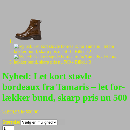
Nyhed: Let kort støvle
bordeaux fra Tamaris – let for-
lækker bund, skarp pris nu 500
Den
Den
kr.
899,95
kr.
500,00
oprindelige
aktuelle
Størrelse
pris
pris
var:
er:
Nyhed: