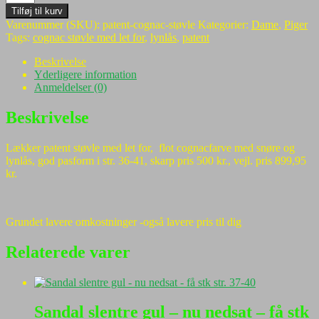
kr.899,95.
kr.500,00.
Let
Tilføj til kurv
kort
Varenummer (SKU):
patent-cognac-støvle
Kategorier:
Dame
,
Piger
støvle
Tags:
cognac støvle med let for
,
lynlås
,
patent
bordeaux
fra
Beskrivelse
Tamaris
Yderligere information
-
Anmeldelser (0)
let
for-
Beskrivelse
lækker
bund,
Lækker patent støvle med let for, flot cognacfarve med snøre og
skarp
lynlås, god pasform i str. 36-41, skarp pris 500 kr., vejl. pris 899,95
pris
kr.
nu
500
antal
Grundet lavere omkostninger -også lavere pris til dig
Relaterede varer
Sandal slentre gul – nu nedsat – få stk