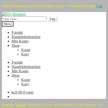
Smarte sneakers og støvler til gode priser - vi sender hver dag
Luk
Spring
Spring
til
til
Søg
Søg
navigation
indhold
efter:
Menu
Forside
Handelsbetingelser
Min Konto
Shop
Kasse
Kurv
Forside
Handelsbetingelser
Min Konto
Shop
Kasse
Kurv
kr.
0,00
0 varer
Forside
/
Dame
/
Nyhed: Let kort støvle bordeaux fra Tamaris – let