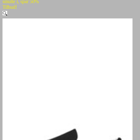
smutte i, spar 50%
Tilbud!
🔍