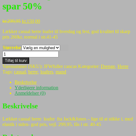
spar 50%
Den
Den
kr.
299,95
kr.
150,00
oprindelige
aktuelle
Lækker casual herre loafer til hverdag og fest, god kvalitet til skarp
pris
pris
pris 260kr, normal i str.41-45
var:
er:
kr.299,95.
kr.150,00.
Størrelse
Nyhed:
Smarte
Tilføj til kurv
sorte
Varenummer (SKU):
JFWfuller cancas
Kategorier:
Drenge
,
Herre
loafers
Tags:
casual
,
herre
,
loafers
,
mand
til
herrerne
Beskrivelse
lige
Yderligere information
til
Anmeldelser (0)
at
smutte
Beskrivelse
i,
spar
Lækker casual herre loafer fra Jack&Jones – lige til at stikke i, med
50%
elastik i siden- god pris, vejl. 299,95, fås i str. 40-45
antal