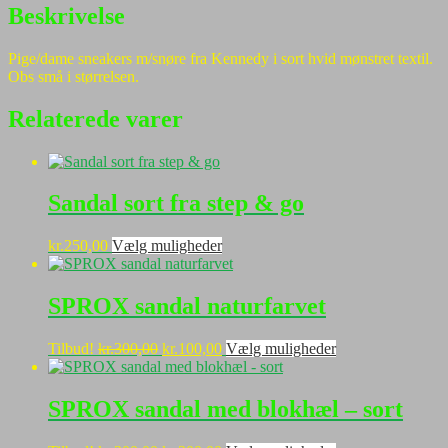
38
Beskrivelse
antal
Pige/dame sneakers m/snøre fra Kennedy i sort hvid mønstret textil.
Obs små i størrelsen.
Relaterede varer
Sandal sort fra step & go
Dette
kr.
250,00
Vælg muligheder
vare
har
flere
SPROX sandal naturfarvet
varianter.
Mulighederne
Den
Den
Dette
Tilbud!
kr.
300,00
kr.
100,00
Vælg muligheder
kan
oprindelige
aktuelle
vare
vælges
pris
pris
har
på
var:
er:
flere
SPROX sandal med blokhæl – sort
varesiden
kr.300,00.
kr.100,00.
varianter.
Mulighederne