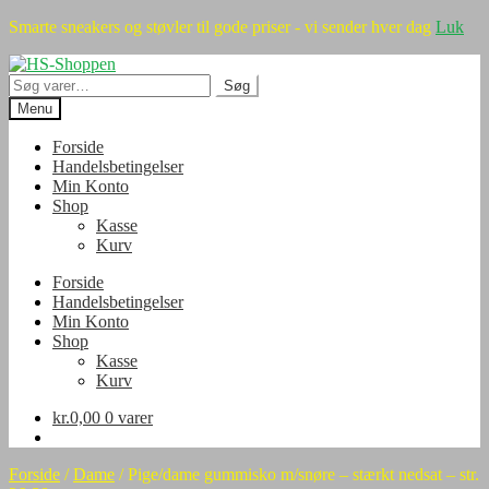
Smarte sneakers og støvler til gode priser - vi sender hver dag
Luk
Spring
Spring
til
til
Søg
Søg
navigation
indhold
efter:
Menu
Forside
Handelsbetingelser
Min Konto
Shop
Kasse
Kurv
Forside
Handelsbetingelser
Min Konto
Shop
Kasse
Kurv
kr.
0,00
0 varer
Forside
/
Dame
/
Pige/dame gummisko m/snøre – stærkt nedsat – str.