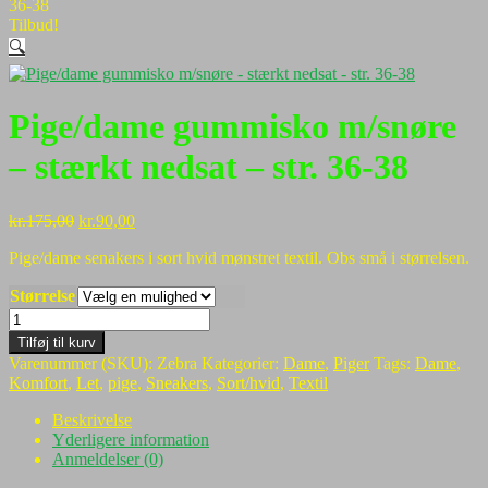
36-38
Tilbud!
🔍
Pige/dame gummisko m/snøre
– stærkt nedsat – str. 36-38
Den
Den
kr.
175,00
kr.
90,00
oprindelige
aktuelle
Pige/dame senakers i sort hvid mønstret textil. Obs små i størrelsen.
pris
pris
var:
er:
Størrelse
kr.175,00.
kr.90,00.
Pige/dame
gummisko
Tilføj til kurv
m/snøre
Varenummer (SKU):
Zebra
Kategorier:
Dame
,
Piger
Tags:
Dame
,
-
Komfort
,
Let
,
pige
,
Sneakers
,
Sort/hvid
,
Textil
stærkt
nedsat
Beskrivelse
-
Yderligere information
str.
Anmeldelser (0)
36-