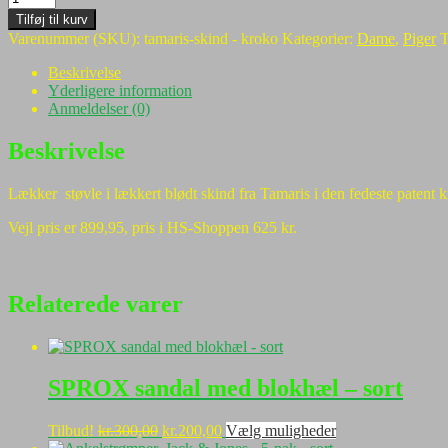
kr.899,95.
kr.625,00.
-
Tilføj til kurv
skind
Varenummer (SKU):
tamaris-skind - kroko
Kategorier:
Dame
,
Piger
T
-
krokodille
Beskrivelse
antal
Yderligere information
Anmeldelser (0)
Beskrivelse
Lækker støvle i lækkert blødt skind fra Tamaris i den fedeste patent kro
Vejl pris er 899,95, pris i HS-Shoppen 625 kr.
Relaterede varer
SPROX sandal med blokhæl – sort
Den
Den
Dette
Tilbud!
kr.
300,00
kr.
200,00
Vælg muligheder
oprindelige
aktuelle
vare