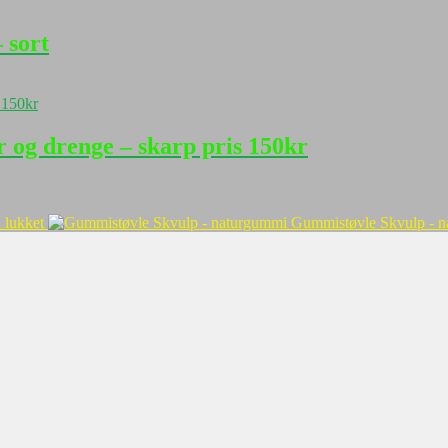
 sort
er og drenge – skarp pris 150kr
 lukket
Gummistøvle Skvulp - 