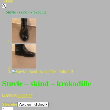
Tilbud!
🔍
Støvle – skind – krokodille
Den
Den
kr.
899,95
kr.
625,00
oprindelige
aktuelle
Størrelse
pris
pris
var:
er:
Støvle