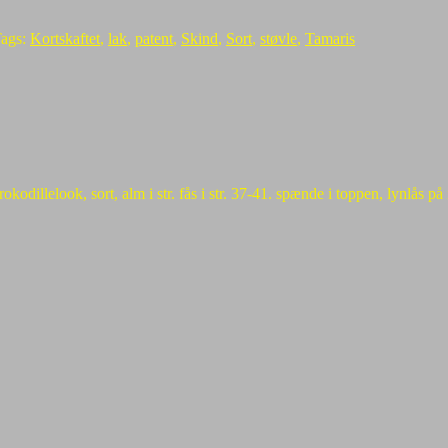
ags:
Kortskaftet
,
lak
,
patent
,
Skind
,
Sort
,
støvle
,
Tamaris
kodillelook, sort, alm i str. fås i str. 37-41. spænde i toppen, lynlås på