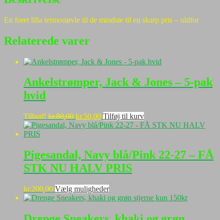
En foret lilla termostøvle til de mindste til en skarp pris – uldfor
Relaterede varer
Ankelstrømper, Jack & Jones – 5-pak
hvid
Den
Den
Tilbud!
kr.
80,00
kr.
50,00
Tilføj til kurv
oprindelige
aktuelle
pris
pris
var:
er:
kr.80,00.
kr.50,00.
Pigesandal, Navy blå/Pink 22-27 – FÅ
STK NU HALV PRIS
Dette
kr.
200,00
Vælg muligheder
vare
har
flere
Drenge Sneakers, khaki og grøn