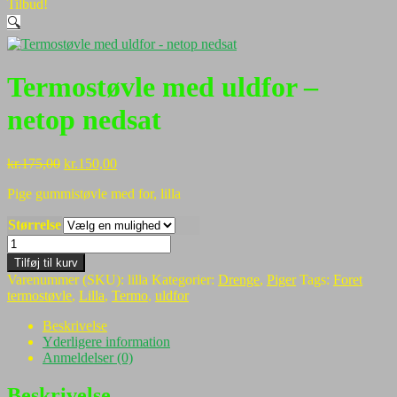
Tilbud!
🔍
Termostøvle med uldfor –
netop nedsat
Den
Den
kr.
175,00
kr.
150,00
oprindelige
aktuelle
Pige gummistøvle med for, lilla
pris
pris
var:
er:
Størrelse
kr.175,00.
kr.150,00.
Termostøvle
med
Tilføj til kurv
uldfor
Varenummer (SKU):
lilla
Kategorier:
Drenge
,
Piger
Tags:
Foret
-
termostøvle
,
Lilla
,
Termo
,
uldfor
netop
nedsat
Beskrivelse
antal
Yderligere information
Anmeldelser (0)
Beskrivelse