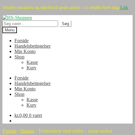
Smarte sneakers og støvler til gode priser - vi sender hver dag
Luk
Spring
Spring
til
til
Søg
Søg
navigation
indhold
efter:
Menu
Forside
Handelsbetingelser
Min Konto
Shop
Kasse
Kurv
Forside
Handelsbetingelser
Min Konto
Shop
Kasse
Kurv
kr.
0,00
0 varer
Forside
/
Drenge
/
Termostøvle med uldfor – netop nedsat